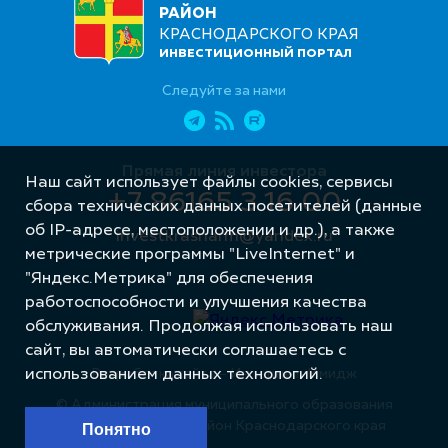
РАЙОН
КРАСНОДАРСКОГО КРАЯ
ИНВЕСТИЦИОННЫЙ ПОРТАЛ
Следуйте за нами
Прямая линия инвестора
Наш сайт использует файлы cookies, сервисы
+7 86165 3 16 00
сбора технических данных посетителей (данные
об IP-адресе, местоположении и др.), а также
investkrasnarm@yandex.ru
метрические программы "LiveInternet" и
"Яндекс.Метрика" для обеспечения
работоспособности и улучшения качества
обслуживания. Продолжая использовать наш
сайт, вы автоматически соглашаетесь с
использованием данных технологий.
Разработка сайта – Интернет-Имидж
© Администрация муниципального образования
Красноармейский район Краснодарского края
Понятно