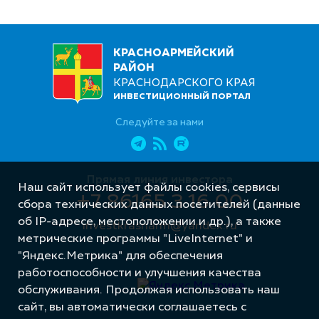
КРАСНОАРМЕЙСКИЙ
РАЙОН
КРАСНОДАРСКОГО КРАЯ
ИНВЕСТИЦИОННЫЙ ПОРТАЛ
Следуйте за нами
Прямая линия инвестора
Наш сайт использует файлы cookies, сервисы
+7 86165 3 16 00
сбора технических данных посетителей (данные
об IP-адресе, местоположении и др.), а также
investkrasnarm@yandex.ru
метрические программы "LiveInternet" и
"Яндекс.Метрика" для обеспечения
работоспособности и улучшения качества
обслуживания. Продолжая использовать наш
сайт, вы автоматически соглашаетесь с